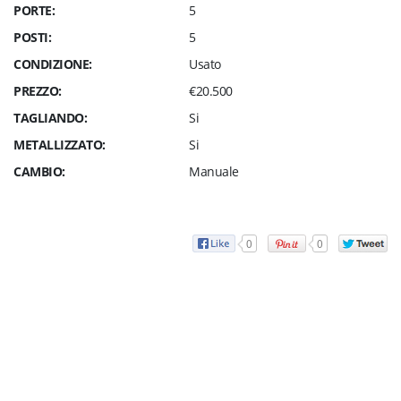
PORTE:
5
POSTI:
5
CONDIZIONE:
Usato
PREZZO:
€20.500
TAGLIANDO:
Si
METALLIZZATO:
Si
CAMBIO:
Manuale
0
0
Contattaci, prenota il tuo
intervento in officina