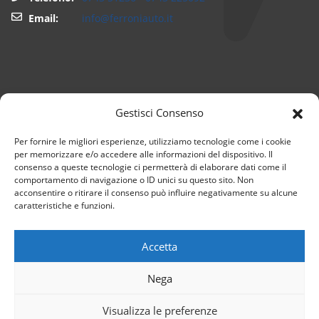
Email:
info@ferroniauto.it
Gestisci Consenso
Per fornire le migliori esperienze, utilizziamo tecnologie come i cookie
per memorizzare e/o accedere alle informazioni del dispositivo. Il
consenso a queste tecnologie ci permetterà di elaborare dati come il
comportamento di navigazione o ID unici su questo sito. Non
acconsentire o ritirare il consenso può influire negativamente su alcune
caratteristiche e funzioni.
© Ferroni Auto S.R.L. | PIVA: 02497480547 |
Privacy Policy
|
Cookie Policy
Accetta
Nega
Visualizza le preferenze