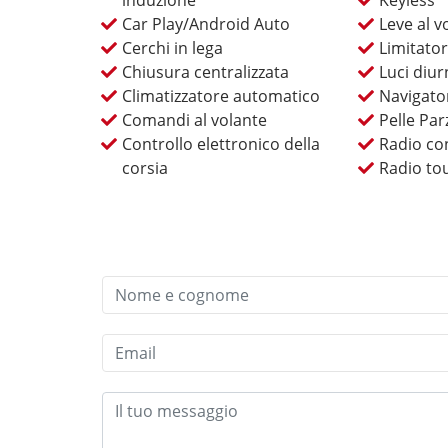
induzione
Keyless
Car Play/Android Auto
Leve al v
Cerchi in lega
Limitator
Chiusura centralizzata
Luci diu
Climatizzatore automatico
Navigato
Comandi al volante
Pelle Par
Controllo elettronico della
Radio co
corsia
Radio to
Contattaci, prenota il tuo inte