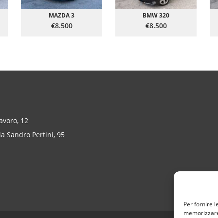
MAZDA 3
BMW 320
€8.500
€8.500
Lavoro, 12
a Sandro Pertini, 95
Per fornire l
memorizzare 