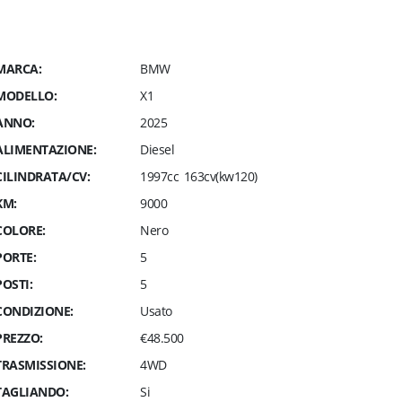
MARCA:
BMW
MODELLO:
X1
ANNO:
2025
ALIMENTAZIONE:
Diesel
CILINDRATA/CV:
1997cc 163cv(kw120)
KM:
9000
COLORE:
Nero
PORTE:
5
POSTI:
5
CONDIZIONE:
Usato
PREZZO:
€48.500
TRASMISSIONE:
4WD
TAGLIANDO:
Si