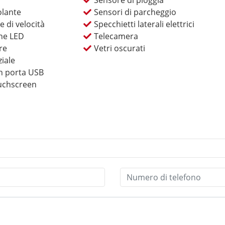
Sensore di pioggia
olante
Sensori di parcheggio
e di velocità
Specchietti laterali elettrici
rne LED
Telecamera
re
Vetri oscurati
ziale
n porta USB
uchscreen
rvento in officina