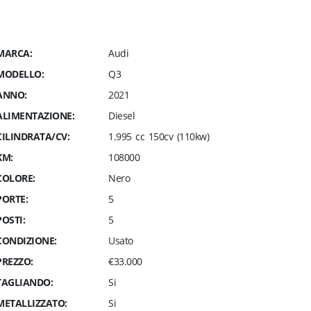
MARCA:
Audi
MODELLO:
Q3
ANNO:
2021
ALIMENTAZIONE:
Diesel
CILINDRATA/CV:
1.995 cc 150cv (110kw)
KM:
108000
COLORE:
Nero
PORTE:
5
POSTI:
5
CONDIZIONE:
Usato
PREZZO:
€33.000
TAGLIANDO:
Si
METALLIZZATO:
Si