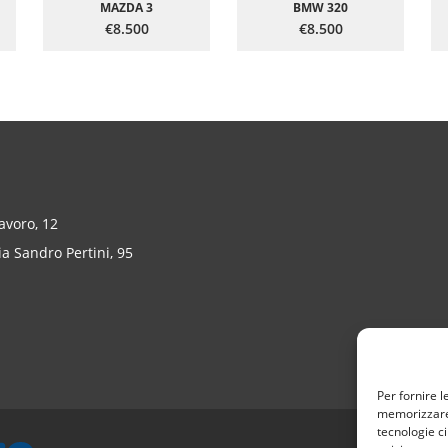
MAZDA 3
BMW 320
€8.500
€8.500
Lavoro, 12
a Sandro Pertini, 95
Per fornire l
memorizzare 
tecnologie c