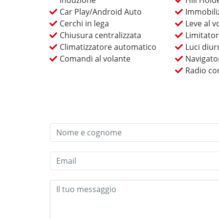
induzione
Hill Hold
Car Play/Android Auto
Immobiliz
Cerchi in lega
Leve al v
Chiusura centralizzata
Limitator
Climatizzatore automatico
Luci diu
Comandi al volante
Navigato
Radio co
Contattaci, prenota il tuo inte