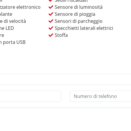
er
Sedili riscaldati
zatore elettronico
Sensore di luminosità
olante
Sensore di pioggia
e di velocità
Sensori di parcheggio
rne LED
Specchietti laterali elettrici
re
Stoffa
n porta USB
rvento in officina