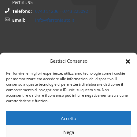
Pertini, 95
Telefono:
0743 51236 - 0743 225092
Email:
info@ferroniauto.it
Gestisci Consenso
Per fornire le migliori esperienze, utilizziamo tecnologie come i cookie
per memorizzare e/o accedere alle informazioni del dispositivo. Il
consenso a queste tecnologie ci permetterà di elaborare dati come il
comportamento di navigazione o ID unici su questo sito. Non
acconsentire o ritirare il consenso può influire negativamente su alcune
caratteristiche e funzioni.
© Ferroni Auto S.R.L. | PIVA: 02497480547 |
Privacy Policy
|
Cookie Policy
Accetta
Nega